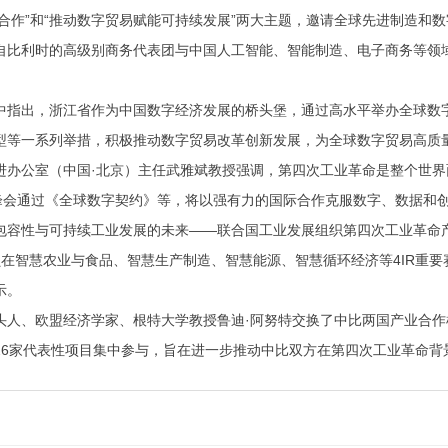
际合作”和“推动数字贸易赋能可持续发展”两大主题，邀请全球先进制造和
自比利时的高级别商务代表团与中国人工智能、智能制造、电子商务等领
中指出，浙江省作为中国数字经济发展的桥头堡，通过高水平举办全球数
型等一系列举措，积极推动数字贸易改革创新发展，为全球数字贸易高质量
进办公室（中国·北京）主任武雅斌教授强调，第四次工业革命是整个世
来峰会通过《全球数字契约》等，将以强有力的国际合作克服数字、数据和
容性与可持续工业发展的未来——联合国工业发展组织第四次工业革命产业联
员在智慧农业与食品、智慧生产制造、智慧能源、智慧循环经济等4IR重
示。
头人、欧盟经济学家、根特大学教授鲁迪·阿努特交换了中比两国产业合
26家代表性项目集中参与，旨在进一步推动中比双方在第四次工业革命背