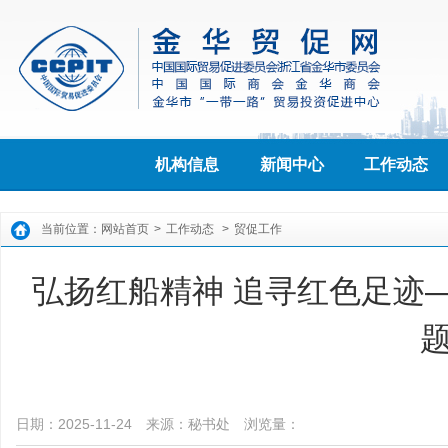
机构信息
新闻中心
工作动态
当前位置：
网站首页
>
工作动态
>
贸促工作
弘扬红船精神 追寻红色足迹
日期：2025-11-24
来源：秘书处
浏览量：