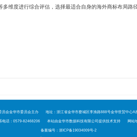
等多维度进行综合评估，选择最适合自身的海外商标布局路
委员会金华市委员会主办
地址：浙江省金华市婺城区李渔路888号金华世贸中心A座
电话：0579-82468206
本站由金华市数据科技有限公司提供技术支持
网站
备案编号：
浙ICP备19034009号-2