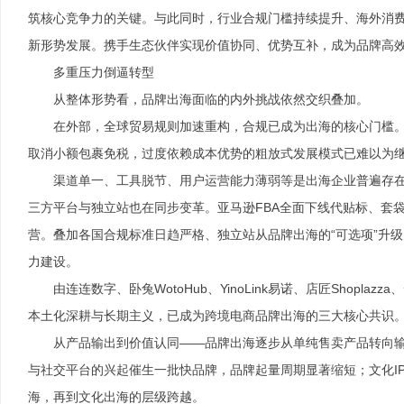
筑核心竞争力的关键。与此同时，行业合规门槛持续提升、海外消
新形势发展。携手生态伙伴实现价值协同、优势互补，成为品牌高
多重压力倒逼转型
从整体形势看，品牌出海面临的内外挑战依然交织叠加。
在外部，全球贸易规则加速重构，合规已成为出海的核心门槛。
取消小额包裹免税，过度依赖成本优势的粗放式发展模式已难以为
渠道单一、工具脱节、用户运营能力薄弱等是出海企业普遍存
三方平台与独立站也在同步变革。亚马逊FBA全面下线代贴标、套袋等
营。叠加各国合规标准日趋严格、独立站从品牌出海的“可选项”升
力建设。
由连连数字、卧兔WotoHub、YinoLink易诺、店匠Shop
本土化深耕与长期主义，已成为跨境电商品牌出海的三大核心共识
从产品输出到价值认同——品牌出海逐步从单纯售卖产品转向输
与社交平台的兴起催生一批快品牌，品牌起量周期显著缩短；文化I
海，再到文化出海的层级跨越。