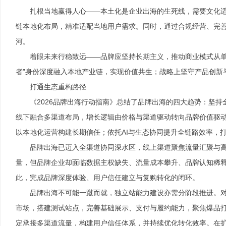
扎根当地赢得人心——本土化是企业出海的生死线，需要文化
链本地化布局，精准适配当地用户需求。同时，通过合规经营、完善
河。
着眼未来行稳致远——品牌应坚持长期主义，推动商业模式从单
者”身份深度融入本地产业链，实现价值共生；战略上坚守产品创新
打通生态重构路径
《2026品牌出海行动指南》总结了品牌出海的四大趋势：坚
线下融合多渠道布局，增长逻辑由价格与渠道驱动转向品牌价值驱
以本地化运营构建长期信任；依托AI与生态协同提升全链路效率，
品牌出海已迈入全渠道协同深水区，线上渠道聚焦流量汇聚与
量，但品牌企业却面临数据主权缺失、流量成本攀升、品牌认知稀
此，完成品牌深度体验、用户信任建立与复购转化的闭环。
品牌出海不可能一蹴而就，独立站能力建设亦需分阶段推进。
市场，搭建测试站点，完善基础展示、支付与履约能力，聚焦爆品
定承接多渠道流量，构建用户信任体系，并持续优化转化效率。在