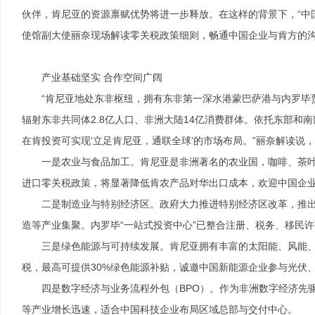
伙伴，肯尼亚的资源禀赋优势将进一步释放。在这样的背景下，“中
使馆副大使丽奈现场解读零关税政策细则，畅通中国企业与肯方的
产业基础坚实 合作空间广阔
“肯尼亚地处东非枢纽，拥有东非第一深水港蒙巴萨港与内罗毕
辐射东非共同体2.8亿人口、非洲大陆14亿消费群体。依托东部和
在肯投资可实现‘立足肯尼亚，通联全球’的市场布局。”丽奈解读
一是农业与食品加工。肯尼亚是非洲著名的农业国，咖啡、茶叶、
进口零关税政策，将显著降低肯农产品对华出口成本，欢迎中国企
二是制造业与特别经济区。政府大力推进特别经济区改革，推
造等产业集聚。内罗毕“一站式投资中心”已整合注册、税务、移民
三是绿色能源与可持续发展。肯尼亚拥有丰富的太阳能、风能、地
税，最高可提供30%绿色能源补贴，诚邀中国新能源企业参与光伏
四是数字经济与业务流程外包（BPO）。作为非洲数字经济先
等产业增长迅速，适合中国科技企业布局区域总部与交付中心。