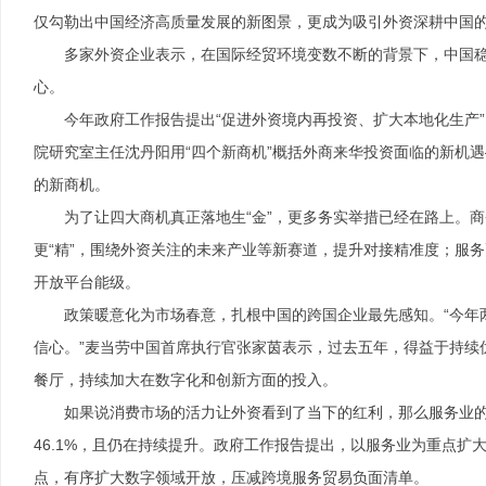
仅勾勒出中国经济高质量发展的新图景，更成为吸引外资深耕中国
多家外资企业表示，在国际经贸环境变数不断的背景下，中国
心。
今年政府工作报告提出“促进外资境内再投资、扩大本地化生产
院研究室主任沈丹阳用“四个新商机”概括外商来华投资面临的新机
的新商机。
为了让四大商机真正落地生“金”，更多务实举措已经在路上。
更“精”，围绕外资关注的未来产业等新赛道，提升对接精准度；服务更
开放平台能级。
政策暖意化为市场春意，扎根中国的跨国企业最先感知。“今年
信心。”麦当劳中国首席执行官张家茵表示，过去五年，得益于持续优
餐厅，持续加大在数字化和创新方面的投入。
如果说消费市场的活力让外资看到了当下的红利，那么服务业的
46.1%，且仍在持续提升。政府工作报告提出，以服务业为重点
点，有序扩大数字领域开放，压减跨境服务贸易负面清单。