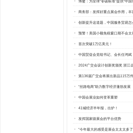
博鳌：为全球“零碳标准”提供“中国
商务部：发挥好重点展会作用，丰
创新提升这道题，中国服务贸易怎
预警！美国小额免税窗口期不会太
首次突破1万亿美元！
中国贸促会党组书记、会长任鸿斌
2024广交会设计创新奖颁奖 浙江
第136届广交会将展出新品115万
“丝路电商”助力数字经济蓬勃发展
中国会展业如何变革重塑
41城经济半年报，出炉！
发挥国家级展会的平台优势
“今年最大的感受是展会太太太多