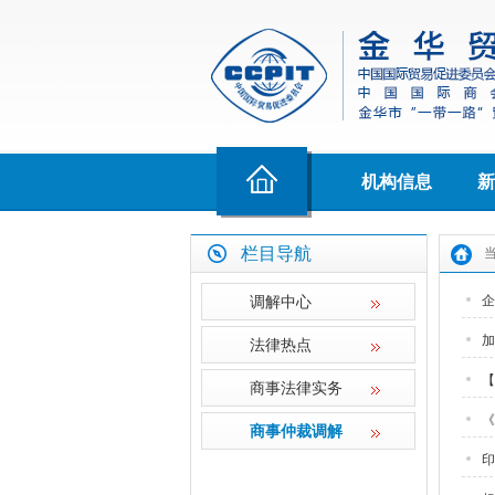
机构信息
新
栏目导航
调解中心
企
加
法律热点
【
商事法律实务
《
商事仲裁调解
印