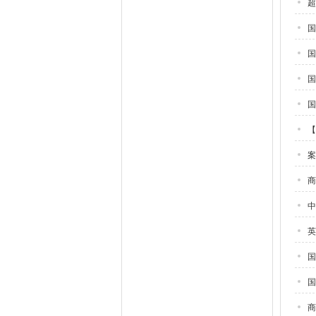
超
国
国
国
【
案
商
中
英
国
国
商