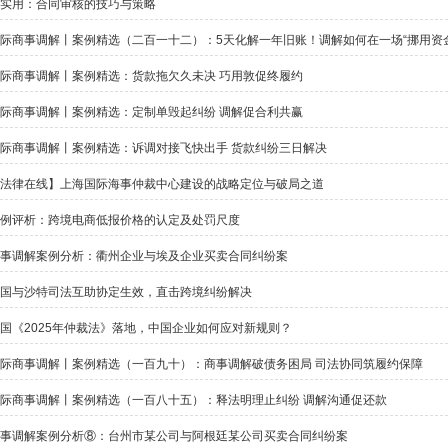
实用：合同审核的技巧与策略
际商事调解丨案例精选：货款拖欠久未决 巧用敦促终履约
际商事调解丨案例精选：定制单毁起纠纷 调解促合利共赢
际商事调解丨案例精选：诉调对接飞快出手 货款纠纷三日解决
法律在线】上海国际海事仲裁中心建设的战略定位与破局之道
例评析：跨境电商低报价格的认定及处罚尺度
事调解案例分析：衢州企业与埃及企业买卖合同纠纷案
国与沙特司法互助协定生效，直击跨境纠纷解决
国《2025年仲裁法》落地，中国企业如何应对新规则？
际商事调解丨案例精选（一百九十）：商事调解破债务困局 司法协同筑履约保障
际商事调解丨案例精选（一百八十五）：释法明理止纠纷 调解沟通促还款
事调解案例分析⑧：台州市某公司与阿根廷某公司买卖合同纠纷案