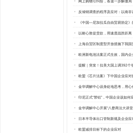
网上购物引纠纷，各退一步解僵局
反倾销调查的程序及应对：以南非
《中国—尼加拉瓜自由贸易协定》
以耐心敦促货款，用速度战胜距离
上海自贸区制度型开放措施下我国
欧洲新电池法案正式生效，国内企
提醒｜突发！拉美大国上调392个
欧盟《芯片法案》下中国企业应对
金华调解中心设身处地思考，用心
印尼正式“禁铝”，中国企业该如何
金华调解中心开展“八婺商法大讲堂
日本半导体出口管制新规及企业应
欧盟减排目标下的企业应对