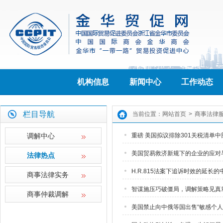
机构信息
新闻中心
工作动态
栏目导航
当前位置：
网站首页
>
商事法律
调解中心
重磅 美国拟议排除301关税清单
美国贸易救济新规下的企业的应对
法律热点
H.R.815法案下追诉时效的延长
商事法律实务
智谋施压巧破僵局，调解策略见真
商事仲裁调解
美国禁止向中俄等国出售“敏感个人